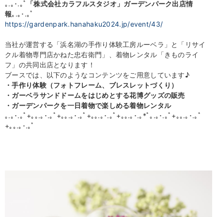
｡.｡･.｡ﾟ
「株式会社カラフルスタジオ」ガーデンパーク出店情
報
｡.｡･.｡ﾟ
https://gardenpark.hanahaku2024.jp/event/43/
当社が運営する「浜名湖の手作り体験工房ルーベラ」と「リサイ
クル着物専門店かねた忠右衛門」、着物レンタル「きものライ
フ」の共同出店となります！
ブースでは、以下のようなコンテンツをご用意しています♪
・手作り体験（フォトフレーム、ブレスレットづくり）
・ガーベラサンドドームをはじめとする花博グッズの販売
・ガーデンパークを一日着物で楽しめる着物レンタル
｡.｡･.｡ﾟ+｡｡.｡･.｡ﾟ+｡｡.｡･.｡ﾟ+｡｡.｡･.｡ﾟ+｡｡.｡･.｡*ﾟ｡.｡･.｡ﾟ+｡｡.｡･.｡ﾟ
+｡｡.｡･.｡ﾟ