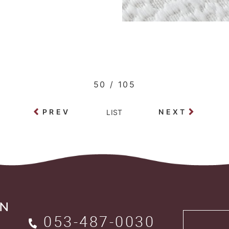
50 / 105
PREV
NEXT
LIST
ON
053-487-0030