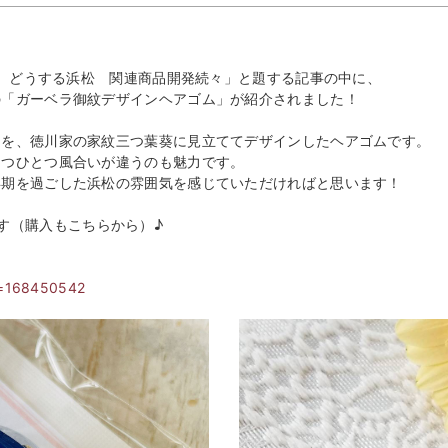
大河 どうする浜松 関連商品開発続々」と題する記事の中に、
の「ガーベラ御紋デザインヘアゴム」が紹介されました！
ラを、徳川家の家紋三つ葉葵に見立ててデザインしたヘアゴムです。
とつひとつ風合いが違うのも魅力です。
年期を過ごした浜松の雰囲気を感じていただければと思います！
す（購入もこちらから）♪
d=168450542