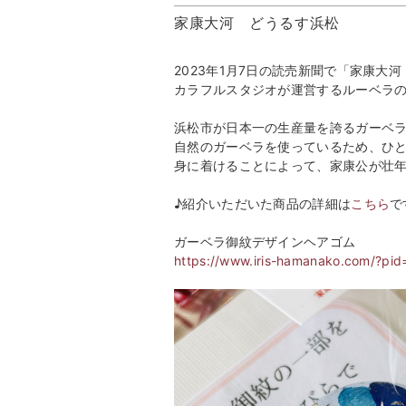
家康大河 どうるす浜松
2023年1月7日の読売新聞で「家康
カラフルスタジオが運営するルーベラ
浜松市が日本一の生産量を誇るガーベ
自然のガーベラを使っているため、ひ
身に着けることによって、家康公が壮
♪紹介いただいた商品の詳細は
こちら
で
ガーベラ御紋デザインヘアゴム
https://www.iris-hamanako.com/?pi