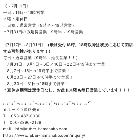
《～7月16日》
平日：11時～16時営業
木曜：定休日
土日祝：通常営業（9時半～18時営業）
＊7月31日のみ延長営業 9時半～19時営業
《7月17日～8月31日》
（最終受付18時。18時以降は状況に応じて閉店
する可能性があります！）
毎日：通常営業（9時半～延長営業！！）
7月31日／8月1日～6日／16日～22日→19時まで営業！
8月7日～15日→19時半まで営業！
8月23日～27日→18時半まで営業！
8月30日、31日→18時まで営業！
＊夏休み期間は定休日なし。お盆も木曜も毎日営業しています！！！
｡.｡･.｡ﾟ+｡｡.｡･.｡ﾟ+｡｡.｡･.｡ﾟ+｡｡.｡･.｡ﾟ+｡｡.｡･.｡*ﾟ
☆ルーベラ連絡先☆
T 053-487-0030
T 050-3396-2129
mail : info@ruber-hamanako.com
https://www.ruber-hamanako.com/inquiry/