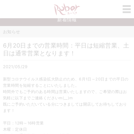
新着情報
お知らせ
6月20日までの営業時間：平日は短縮営業、土
日は通常営業となります！
2021/05/29
新型コロナウイルス感染拡大防止のため、6月1日～20日までの平日の
営業時間を短縮することにいたしました。
時間外でもご予約のある時間は営業いたしますので、ご希望の際はお
気軽に以下までご連絡くださいm(__)m
既にご予約いただいている分につきましては開店してお待ちしており
ます！
平日：12時～16時営業
木曜：定休日