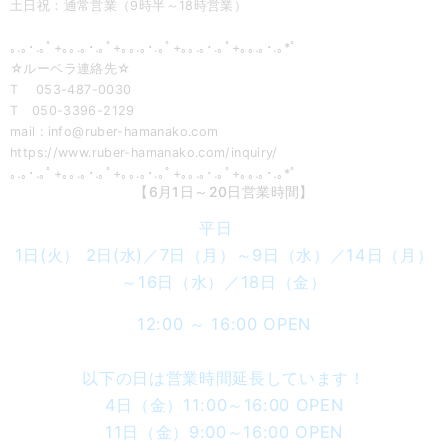
土日祝：通常営業（9時半～18時営業）
｡.｡･.｡ﾟ+｡｡.｡･.｡ﾟ+｡｡.｡･.｡ﾟ+｡｡.｡･.｡ﾟ+｡｡.｡･.｡*ﾟ
☆ルーベラ連絡先☆
T 053-487-0030
T 050-3396-2129
mail : info@ruber-hamanako.com
https://www.ruber-hamanako.com/inquiry/
｡.｡･.｡ﾟ+｡｡.｡･.｡ﾟ+｡｡.｡･.｡ﾟ+｡｡.｡･.｡ﾟ+｡｡.｡･.｡*ﾟ
【6月1日～20日営業時間】
平日
1日(火） 2日(水)／7日（月）～9日（水）／14日（月）
～16日（水）／18日（金）
12:00 ～ 16:00 OPEN
以下の日は営業時間延長しています！
4日（金）11:00～16:00 OPEN
11日（金）9:00～16:00 OPEN