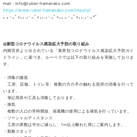
mail : info@ruber-hamanako.com
https://www.ruber-hamanako.com/inquiry/
｡.｡･.｡ﾟ+｡｡.｡･.｡ﾟ+｡｡.｡･.｡ﾟ+｡｡.｡･.｡ﾟ+｡｡.｡･.｡*ﾟ
◎新型コロナウイルス感染拡大予防の取り組み
内閣官房より出されている「業界別コロナウイルス感染拡大予防ガイ
ドライン」に基づき、ルーベラでは以下の取り組みを実施しておりま
す。
・消毒の徹底
工房、店舗、トイレ等、複数の方の手の触れる箇所の消毒を行って
います。
筆記用具や工具も消毒しております。
・換気
複数の入口の常時開放、扇風機の使用による換気を行っています。
・ソーシャルディスタンス
工房の席数は半分に減らし、1ｍ以上離れた席にご案内します。
・勤務スタッフ