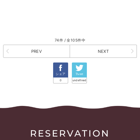
74件 / 全105件中
PREV
NEXT
シェア
Tweet
0
undefined
RESERVATION